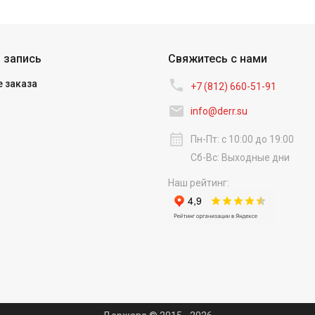
 запись
Свяжитесь с нами

 заказа
+7 (812) 660-51-91‬

info@derr.su
calendar_month
Пн-Пт: с 10:00 до 19:00
Сб-Вс: Выходные дни
Наш рейтинг: