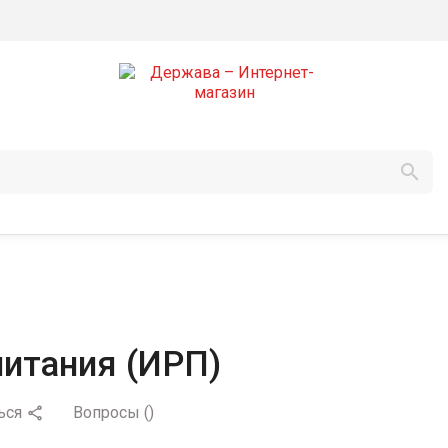

итания (ИРП)
ься
Вопросы
(
)
