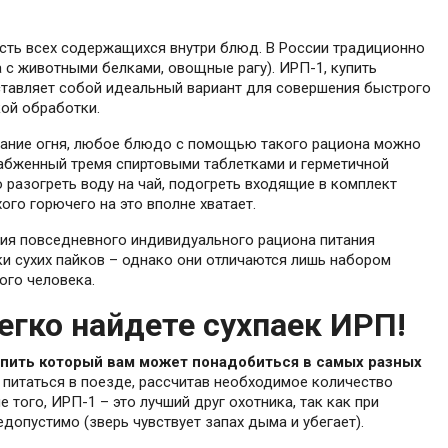
ость всех содержащихся внутри блюд. В России традиционно
 с животными белками, овощные рагу). ИРП-1, купить
тавляет собой идеальный вариант для совершения быстрого
кой обработки.
ование огня, любое блюдо с помощью такого рациона можно
снабженный тремя спиртовыми таблетками и герметичной
 разогреть воду на чай, подогреть входящие в комплект
ого горючего на это вполне хватает.
рсия повседневного индивидуального рациона питания
и сухих пайков – однако они отличаются лишь набором
ого человека.
егко найдете сухпаек ИРП!
упить который вам может понадобиться в самых разных
питаться в поезде, рассчитав необходимое количество
 того, ИРП-1 – это лучший друг охотника, так как при
опустимо (зверь чувствует запах дыма и убегает).