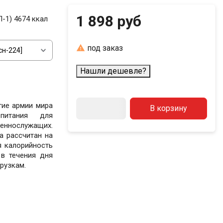
1 898 руб
-1) 4674 ккал

под заказ
Нашли дешевле?
гие армии мира
В корзину
питания для
еннослужащих.
а рассчитан на
я калорийность
 в течения дня
рузкам.