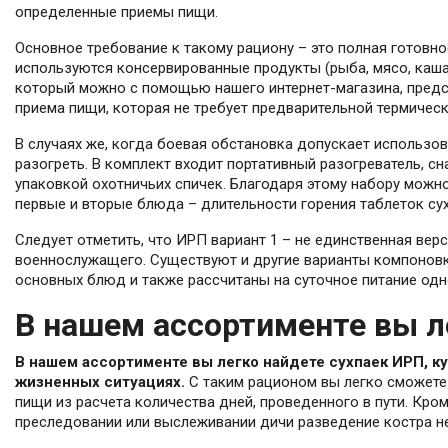
определенные приемы пищи.
Основное требование к такому рациону – это полная готовн
используются консервированные продукты (рыба, мясо, каша
который можно с помощью нашего интернет-магазина, предс
приема пищи, которая не требует предварительной термичес
В случаях же, когда боевая обстановка допускает использ
разогреть. В комплект входит портативный разогреватель, 
упаковкой охотничьих спичек. Благодаря этому набору можно
первые и вторые блюда – длительности горения таблеток сух
Следует отметить, что ИРП вариант 1 – не единственная ве
военнослужащего. Существуют и другие варианты компоновк
основных блюд и также рассчитаны на суточное питание одн
В нашем ассортименте вы л
В нашем ассортименте вы легко найдете сухпаек ИРП, к
жизненных ситуациях.
С таким рационом вы легко сможете 
пищи из расчета количества дней, проведенного в пути. Кроме
преследовании или выслеживании дичи разведение костра нед