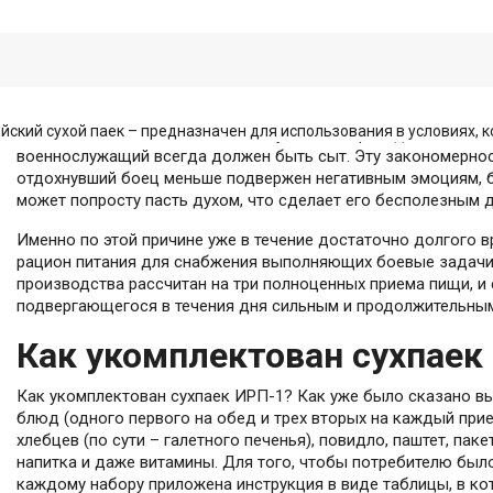
ский сухой паек – предназначен для использования в условиях, к
Вне зависимости от того, в каких условиях проходит воинская
военнослужащий всегда должен быть сыт. Эту закономернос
отдохнувший боец меньше подвержен негативным эмоциям, бы
может попросту пасть духом, что сделает его бесполезным
Именно по этой причине уже в течение достаточно долгого 
рацион питания для снабжения выполняющих боевые задачи
производства рассчитан на три полноценных приема пищи, и 
подвергающегося в течения дня сильным и продолжительным
Как укомплектован сухпаек
Как укомплектован сухпаек ИРП-1? Как уже было сказано вы
блюд (одного первого на обед и трех вторых на каждый прие
хлебцев (по сути – галетного печенья), повидло, паштет, пак
напитка и даже витамины. Для того, чтобы потребителю было
каждому набору приложена инструкция в виде таблицы, в ко