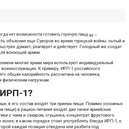
огда нет возможности готовить горячую пищу.
 служба, в мирное время или в горячих точках –
ть объяснил еще Суворов во время турецкой войны: сытый и
стрее думает, реагирует и действует. Голодный же солдат
 для воюющей армии.
времени многие армии мира используют индивидуальный
 военнослужащих. К примеру, ИРП-1 российского
его общая калорийность рассчитана на человека,
 физическим нагрузкам.
 ИРП-1?
ше, в его состав входят три приема пищи. Помимо основных
м пищи) в рацион питания входят две пачки армейских
етики с чаем и сахаром, сгущенка, концентрат фруктового
 яснее, в каком порядке стоит употреблять блюда ИРП-1, к
торой каждая позиция отведена или разбита под