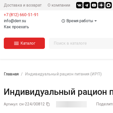
Доставка и возврат
О компании
+7 (812) 660-51-91‬
info@derr.su
Время работы
access_time
Как проехать

Каталог
Главная
Индивидуальный рацион питания (ИРП)
Индивидуальный рацион п
сн-224/00812
Поделит
Артикул:
