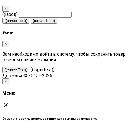
×
((label))
((cancelText))
((createText))
Войти
×
Вам необходимо войти в систему, чтобы сохранить товар
в своем списке желаний.
((loginText))
((cancelText))
Держава © 2015—2026
×
Меню
close
Отметьте cookie, использование которых вы разрешаете: