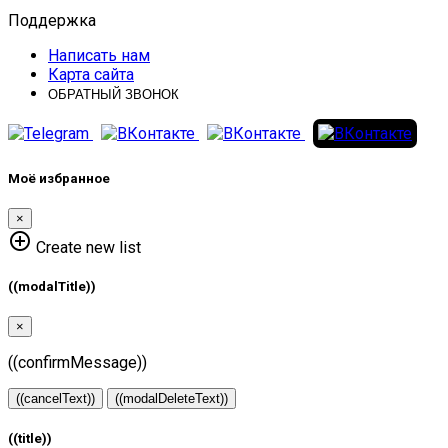
Поддержка
Написать нам
Карта сайта
ОБРАТНЫЙ ЗВОНОК
Моё избранное
×
add_circle_outline
Create new list
((modalTitle))
×
((confirmMessage))
((cancelText))
((modalDeleteText))
((title))