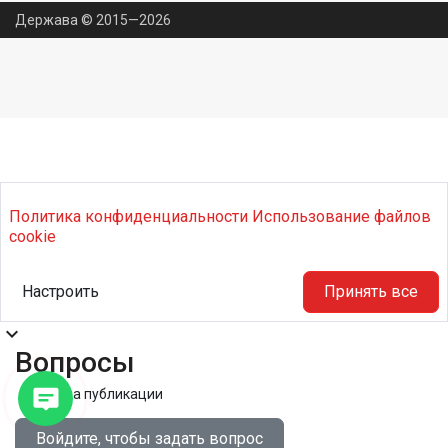
Держава © 2015—2026
Политика конфиденциальности
Использование файлов
cookie
Настроить
Принять все
expand_more
Вопросы
Правила публикации
Войдите, чтобы задать вопрос