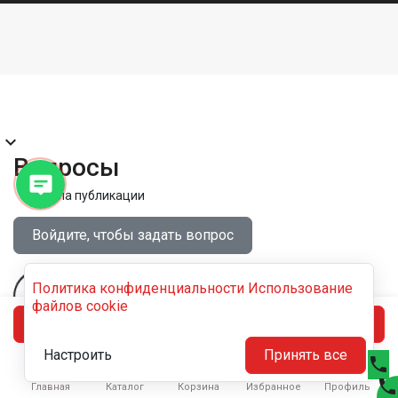
expand_more
Вопросы
Правила публикации
Войдите, чтобы задать вопрос
Политика конфиденциальности
Использование
файлов cookie
В корзину
Настроить
Принять все
phone





phone
Главная
Каталог
Корзина
Избранное
Профиль